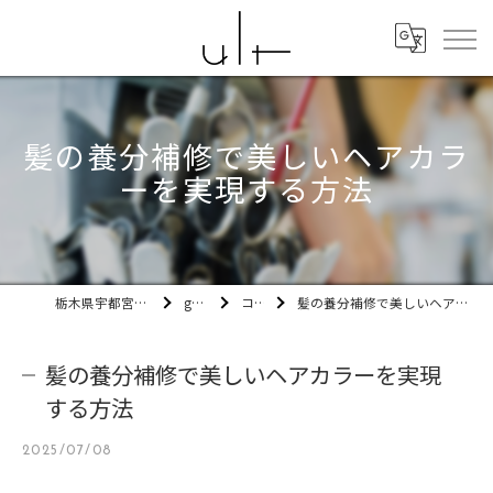
髪の養分補修で美しいヘアカラ
ーを実現する方法
栃木県宇都宮市の美容室ult
gallery
コラム
髪の養分補修で美しいヘアカラーを実現する方法
髪の養分補修で美しいヘアカラーを実現
する方法
2025/07/08