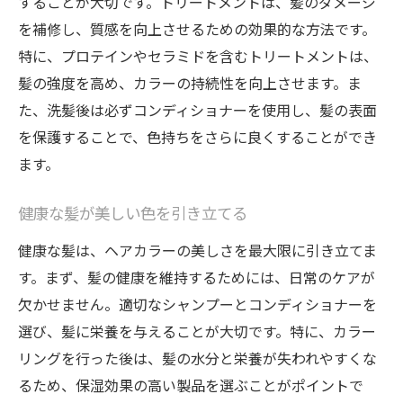
することが大切です。トリートメントは、髪のダメージ
ダメージ髪を補修して理想のカラーを
を補修し、質感を向上させるための効果的な方法です。
ダメージから髪を守る補修方法
特に、プロテインやセラミドを含むトリートメントは、
理想のカラーを叶える養分補修
髪の強度を高め、カラーの持続性を向上させます。ま
髪のダメージを最小限にするケア
た、洗髪後は必ずコンディショナーを使用し、髪の表面
トリートメントで髪の復元力を強化
を保護することで、色持ちをさらに良くすることができ
髪を健康に保つ補修テクニック
ます。
美しいカラーを維持する補修法
健康な髪が美しい色を引き立てる
髪質向上でヘアカラーを美しく保つ
健康な髪は、ヘアカラーの美しさを最大限に引き立てま
髪質改善でヘアカラーの輝きを保つ
す。まず、髪の健康を維持するためには、日常のケアが
美しい髪質が理想の色を引き立てる
欠かせません。適切なシャンプーとコンディショナーを
髪を健康に保つための養分補修
選び、髪に栄養を与えることが大切です。特に、カラー
トリートメントで艶やかな髪を実現
リングを行った後は、髪の水分と栄養が失われやすくな
髪を守るための質を向上させるケア
るため、保湿効果の高い製品を選ぶことがポイントで