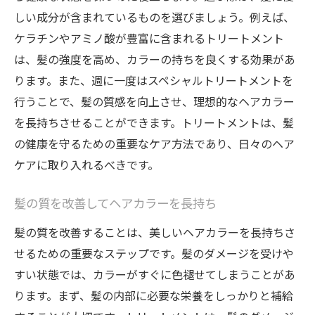
髪の養分補給で色持ちを良くする
しい成分が含まれているものを選びましょう。例えば、
髪に優しいトリートメントで補修
ケラチンやアミノ酸が豊富に含まれるトリートメント
は、髪の強度を高め、カラーの持ちを良くする効果があ
ヘアカラーを美しく保つ秘密のケア
ります。また、週に一度はスペシャルトリートメントを
髪の内部からカラーを保護する方法
行うことで、髪の質感を向上させ、理想的なヘアカラー
髪の質向上で色あせを防止する
を長持ちさせることができます。トリートメントは、髪
髪の健康が美しい色を支える
の健康を守るための重要なケア方法であり、日々のヘア
髪の健康を保つトリートメントの秘訣
ケアに取り入れるべきです。
髪の健康を守るトリートメント選び
トリートメントで髪を内側から補修
髪の質を改善してヘアカラーを長持ち
髪のハリと艶を保つ秘訣
髪の質を改善することは、美しいヘアカラーを長持ちさ
健康な髪を育むトリートメントの力
せるための重要なステップです。髪のダメージを受けや
すい状態では、カラーがすぐに色褪せてしまうことがあ
髪の状態を良くするケアのポイント
ります。まず、髪の内部に必要な栄養をしっかりと補給
髪を傷めずに健康を保つ方法