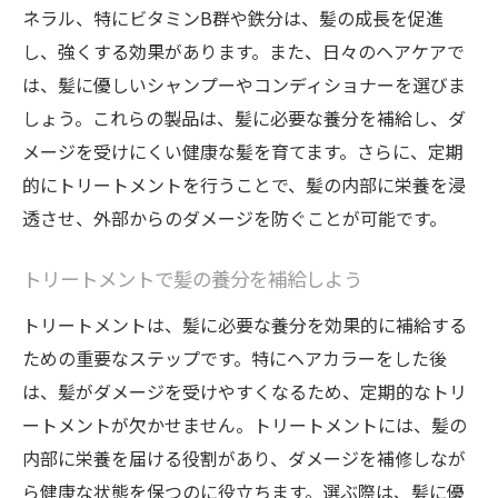
ネラル、特にビタミンB群や鉄分は、髪の成長を促進
養分たっぷりの髪で色落ち防止
し、強くする効果があります。また、日々のヘアケアで
トリートメントで健康な髪を維持
は、髪に優しいシャンプーやコンディショナーを選びま
髪の内部から色持ちをサポート
しょう。これらの製品は、髪に必要な養分を補給し、ダ
ヘアケアで色鮮やかな髪を実現
メージを受けにくい健康な髪を育てます。さらに、定期
髪を守るトリートメントの選び方
的にトリートメントを行うことで、髪の内部に栄養を浸
髪に栄養を与えて美しい色を実現
透させ、外部からのダメージを防ぐことが可能です。
栄養豊富な髪が美しい色を引き立てる
トリートメントで髪の養分を補給しよう
ヘアカラー映えする髪の養分補修法
トリートメントは、髪に必要な養分を効果的に補給する
髪に必要な栄養を効果的に届ける
ための重要なステップです。特にヘアカラーをした後
トリートメントで髪の色合いを維持
は、髪がダメージを受けやすくなるため、定期的なトリ
髪の健康維持で理想のカラーを目指す
ートメントが欠かせません。トリートメントには、髪の
美しい色を保つための髪の栄養ケア
内部に栄養を届ける役割があり、ダメージを補修しなが
ヘアカラーを守る効果的な髪の養分補修
ら健康な状態を保つのに役立ちます。選ぶ際は、髪に優