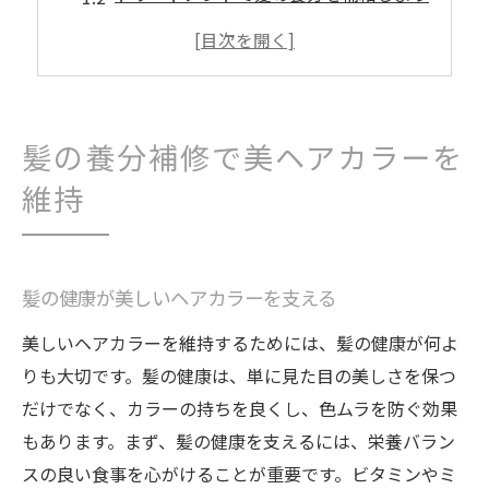
髪の質を改善してヘアカラーを長持ち
健康な髪が美しい色を引き立てる
髪への負担を減らす効果的ケア方法
髪に優しい製品で養分補修を強化
髪の養分補修で美ヘアカラーを
トリートメントで髪の色艶を保つ方法
維持
髪のトリートメントで色持ちをアップ
艶やかヘアカラーを叶える養分補修
髪の輝きを保つトリートメント選び
髪の健康が美しいヘアカラーを支える
髪を保護するトリートメントの効果
美しいヘアカラーを維持するためには、髪の健康が何よ
髪質改善で染めた色を美しくキープ
りも大切です。髪の健康は、単に見た目の美しさを保つ
トリートメントで髪の健康を守る
だけでなく、カラーの持ちを良くし、色ムラを防ぐ効果
ヘアカラーを長持ちさせる髪の養分ケア
もあります。まず、髪の健康を支えるには、栄養バラン
スの良い食事を心がけることが重要です。ビタミンやミ
髪の栄養補給でヘアカラーを守る