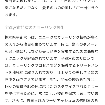
髪質を実現します。これにより、毎日のスタイリングが
ヘアカラーで表現するパーソナルスタイル
楽になるだけでなく、髪そのものの美しさが一層引き立
ちます。
スタイリストが提案するトレンドと個性の
融合
宇都宮市特有のカラーリング技術
アフターケアで長持ちするカラーの秘訣
栃木県宇都宮市は、ユニークなカラーリング技術が多く
地元で人気のヘアカラーを試して健康な髪を保
の人々から注目を集めています。特に、髪へのダメージ
つ秘訣
を最小限に抑えながら美しい色を実現するための高度な
人気のヘアカラーとその特長
テクニックが評価されています。宇都宮市のサロンで
健康を考慮したカラーリングの選択肢
は、カラーリングプロセスで髪を保護するトリートメン
髪を守るケア製品とその使い方
トを積極的に取り入れており、仕上がりの美しさと髪の
長期間美しさを保つためのルーティン
健康を両立させています。また、地元の技術者たちは、
地元サロンのアドバイスを活用
個々の髪質や肌の色に応じたカスタマイズされたカラー
トレンドと健康を両立する方法
を提供するために、常に新しい技術を追求し続けていま
す。さらに、外国人風カラーやアッシュ系の透明感のあ
栃木県宇都宮市で人気のヘアカラーを選ぶ際の