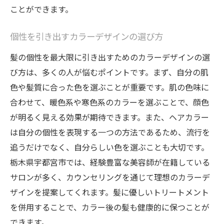
信頼できるスタイリストの見つけ方
ことができます。
自己表現を彩る最適な色探し
最新のヘアカラーとトリートメントで輝く髪を
個性を引き出すカラーデザインの選び方
栃木県宇都宮市で獲得
髪の個性を最大限に引き出すためのカラーデザインの選
輝く髪を手に入れる最新技術
び方は、多くの人が悩むポイントです。まず、自分の肌
トリートメントとカラーリングの相乗効果
色や髪質に合った色を選ぶことが重要です。肌の色味に
カラーの持続性を高める方法
合わせて、暖色系や寒色系のカラーを選ぶことで、顔色
が明るく見える効果が期待できます。また、ヘアカラー
地元サロンの先端技術を体験
は自分の個性を表現する一つの方法であるため、流行を
トレンドを押さえたスタイルの提案
追うだけでなく、自分らしい色を選ぶことも大切です。
艶やかで健康的な髪を維持するコツ
栃木県宇都宮市では、経験豊富な美容師が在籍している
サロンが多く、カウンセリングを通じて理想のカラーデ
ザインを提案してくれます。髪に優しいトリートメント
を併用することで、カラー後の髪も健康的に保つことが
できます。