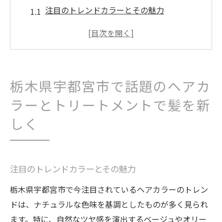
注目のトレンドカラーとその魅力
トリートメントで叶える美しい髪質
宇都宮市特有のカラーリング技術
地元で人気のカラーリング店の紹介
個性を引き出すカラーデザインの選び方
栃木県宇都宮市で話題のヘアカ
髪を守るためのアフターケア方法
ラーとトリートメントで髪を新
最新のヘアカラー技術で栃木県宇都宮市を訪れ
しく
る理由とは
進化するカラー技術の背景
宇都宮市のサロンが提供する最新技術
注目のトレンドカラーとその魅力
トリートメントで差をつけるカラーリング
栃木県宇都宮市で今注目されているヘアカラーのトレン
訪れる価値のあるサービスとその内容
ドは、ナチュラルな色味を基調としたものが多く見られ
サロン選びで重視すべきポイント
ます。特に、自然なツヤ感を演出するベージュやオリー