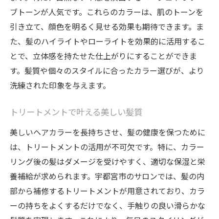
地元で愛されるヘアカラーの秘密
ブトーンが人気です。これらのカラーは、肌のトーンを
髪に優しいトリートメントで実現する栃木県宇
引き立て、顔色を明るく見せる効果も期待できます。ま
都宮市のトレンドカラー
た、髪のハイライトやローライトを効果的に活用するこ
トリートメントの効果とその重要性
とで、立体感を持たせた仕上がりにすることができま
髪質改善を促す人気の施術
す。髪質や個々のスタイルに合ったカラー選びが、より
洗練された印象を与えます。
トレンドカラーを最大限に引き立てる方法
地元サロンのおすすめメニュー
トリートメントで叶える美しい髪質
ダメージレスカラーの実現方法
美しいヘアカラーを長持ちさせ、髪の健康を保つために
持続する美しいカラーを保つ秘訣
は、トリートメントの活用が不可欠です。特に、カラー
宇都宮市であなたに合うヘアカラーを見つける
リング後の髪はダメージを受けやすく、適切な保湿と栄
専門家の方法
養補給が求められます。宇都宮市のサロンでは、髪の内
カラーカウンセリングの重要性
部から補修するトリートメントが用意されており、カラ
肌色と髪色の相性を探る
ーの持ちをよくするだけでなく、手触りの良い滑らかな
専門家が教える最適なカラー選び