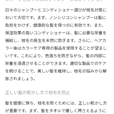
カラー後の髪が求める成分とは
日々のシャンプーとコンディショナー選びが枝毛対策に
枝毛を防ぐためのカラーヘア専用シャンプ
おいて大切です。まず、ノンシリコンシャンプーは髪に
ー
負担をかけず、健康的な髪を保つのに有効です。また、
日常で簡単にできる特別ケア
保湿効果の高いコンディショナーは、髪に必要な栄養を
サロンでのアフターケアの重要性
補給し、枝毛の発生を未然に防ぎます。さらに、ヘアカ
枝毛を防ぐための乾燥対策
ラー後はカラーケア専用の製品を使用することが望まし
効果的なトリートメントの頻度と方法
いです。これにより、色落ちを防ぎながら、髪の内部に
栄養を浸透させることができます。適切な製品でのケア
宇都宮市でおすすめの枝毛防止トリートメント
を続けることで、美しい髪を維持し、枝毛の悩みから解
市内で人気のトリートメントの特徴
放されましょう。
枝毛防止に特化したメニューの選び方
美容師がすすめるホームケア製品
正しい髪の乾かし方で枝毛を防止
宇都宮市のサロンでの評判
髪を健康に保ち、枝毛を防ぐためには、正しい乾かし方
髪質に合わせたオーダーメイドトリートメ
が重要です。まず、髪をタオルで優しく押さえるように