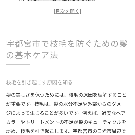
ヘアケア製品の選び方と使い方
ダメージを防ぐためのシャンプーとコンデ
ィショナー
正しい髪の乾かし方で枝毛を防止
宇都宮市で枝毛を防ぐための髪
栃木県宇都宮市で試せるホームケアアイデ
の基本ケア法
ア
日光市で人気のトリートメントでヘアカラーを
長持ちさせる
枝毛を引き起こす原因を知る
色持ちを良くする洗髪テクニック
髪の美しさを保つためには、枝毛の原因を理解すること
日光市でおすすめのカラー専用トリートメ
が重要です。枝毛は、髪の水分不足や外部からのダメー
ント
ジによって生じることが多いです。例えば、過度なヘア
紫外線から髪を守る方法
カラーやトリートメントの不足が髪のキューティクルを
髪色を長持ちさせるための習慣
弱め、枝毛を引き起こします。宇都宮市の日光市周辺で