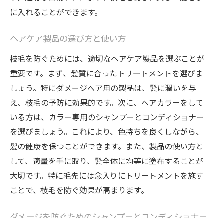
に入れることができます。
プロに学ぶ、ホームケアのコツ
サロンでの枝毛ケアの流れ
ヘアケア製品の選び方と使い方
長持ちするトリートメント技術
枝毛を防ぐためには、適切なヘアケア製品を選ぶことが
地元で評判のサロン施術例
重要です。まず、髪質に合ったトリートメントを選びま
髪の健康に重要な枝毛ケアのステップ
しょう。特にダメージヘア用の製品は、髪に潤いを与
枝毛ケアに欠かせない毎日のステップ
え、枝毛の予防に効果的です。次に、ヘアカラーをして
髪の健康を支えるライフスタイルの見直し
いる方は、カラー専用のシャンプーとコンディショナー
ダメージリペアのためのトリートメントセ
を選びましょう。これにより、色持ちを良くしながら、
ット
髪の健康を保つことができます。また、製品の使い方と
栄養素が髪に与える影響
して、適量を手に取り、髪全体に均等に塗布することが
大切です。特に毛先には念入りにトリートメントを施す
枝毛ができやすい髪質の特徴
ことで、枝毛を防ぐ効果が高まります。
髪に必要な保湿と保護の方法
ヘアカラー後の特別ケアで枝毛を予防する方法
ダメージを防ぐためのシャンプーとコンディショナー