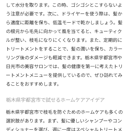
ント
して水分を取ります。この時、ゴシゴシとこすらないよ
施術前後で気を付けるポイント
う注意が必要です。次に、ドライヤーを使う際は、髪か
日光市の自然と調和した美髪ケア体験
ら適度に距離を保ち、低温モードで乾かしましょう。髪
自然素材を使った髪への優しいケア
の根元から毛先に向かって風を当てると、キューティク
ルが整い、枝毛になりにくくなります。また、定期的に
日光市ならではのリラクゼーション効果
トリートメントをすることで、髪の潤いを保ち、カラー
地元の自然を活かしたヘアケア製品紹介
リング後のダメージも軽減できます。栃木県宇都宮市や
環境に配慮したサロンの取り組み
日光市の美容サロンでは、髪の健康を第一に考えたトリ
自然の力を借りた髪の健康維持
ートメントメニューを提供しているので、ぜひ訪れてみ
地域の特産品を活用したトリートメント
ることをおすすめします。
栃木県宇都宮市で試せるホームケアアイデア
栃木県宇都宮市で枝毛を防ぐためのホームケアも多くの
選択肢があります。まず、髪に優しいシャンプーやコン
ディショナーを選び、週に一度はスペシャルトリートメ