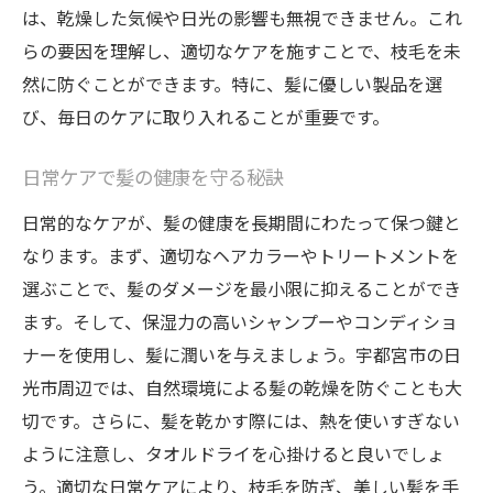
効果的なカラーキープ製品の選び方
は、乾燥した気候や日光の影響も無視できません。これ
カラー後の髪に最適なトリートメント
らの要因を理解し、適切なケアを施すことで、枝毛を未
枝毛の原因を知り正しいトリートメントで髪を
然に防ぐことができます。特に、髪に優しい製品を選
守る
び、毎日のケアに取り入れることが重要です。
枝毛を防ぐための髪質改善方法
日常ケアで髪の健康を守る秘訣
頭皮環境を整えるためのケア
日常的なケアが、髪の健康を長期間にわたって保つ鍵と
ダメージヘアに効果的なトリートメント成
なります。まず、適切なヘアカラーやトリートメントを
分
選ぶことで、髪のダメージを最小限に抑えることができ
枝毛防止のための栄養と食生活
ます。そして、保湿力の高いシャンプーやコンディショ
髪に優しいスタイリングのポイント
ナーを使用し、髪に潤いを与えましょう。宇都宮市の日
毎日の習慣で枝毛を未然に防ぐ
光市周辺では、自然環境による髪の乾燥を防ぐことも大
地元サロンで受けられる最新のヘアケア技術
切です。さらに、髪を乾かす際には、熱を使いすぎない
栃木県宇都宮市のサロンで人気のメニュー
ように注意し、タオルドライを心掛けると良いでしょ
最新ヘアケア技術のご紹介
う。適切な日常ケアにより、枝毛を防ぎ、美しい髪を手