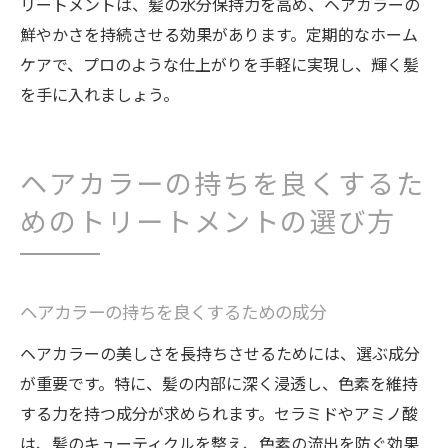
リートメントは、髪の水分保持力を高め、ヘアカラーの
トリートメントがもたらす長期的な効果
鮮やかさを持続させる効果があります。定期的なホーム
髪の輝きを保つための日常ケア
ケアで、プロのような仕上がりを手軽に実現し、輝く髪
を手に入れましょう。
リッチヘアトリートメントの効果を体感す
る方法
あなたの髪に合ったリッチトリートメント
ヘアカラーの持ちを良くするた
を見つける
めのトリートメントの選び方
ヘアカラーの持ちを良くするための成分
ヘアカラーの美しさを長持ちさせるためには、選ぶ成分
が重要です。特に、髪の内部に深く浸透し、色素を維持
する力を持つ成分が求められます。セラミドやアミノ酸
は、髪のキューティクルを整え、色素の流出を防ぐ効果