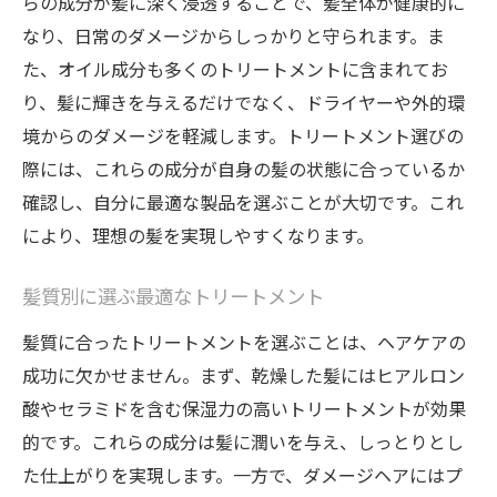
らの成分が髪に深く浸透することで、髪全体が健康的に
なり、日常のダメージからしっかりと守られます。ま
紫外線から髪を守るトリートメントケア
た、オイル成分も多くのトリートメントに含まれてお
リッチトリートメントで実現するサロン級
り、髪に輝きを与えるだけでなく、ドライヤーや外的環
の仕上がり
境からのダメージを軽減します。トリートメント選びの
トリートメントで髪のハリとコシを戻す方
際には、これらの成分が自身の髪の状態に合っているか
法
確認し、自分に最適な製品を選ぶことが大切です。これ
ダメージ髪を復活させるリッチヘアトリートメ
により、理想の髪を実現しやすくなります。
ントの秘密
ダメージ補修に必要なトリートメント成分
髪質別に選ぶ最適なトリートメント
プロが推奨するダメージケアトリートメン
髪質に合ったトリートメントを選ぶことは、ヘアケアの
ト
成功に欠かせません。まず、乾燥した髪にはヒアルロン
パーマやブリーチによるダメージ回復法
酸やセラミドを含む保湿力の高いトリートメントが効果
ダメージ髪を蘇らせるナイトトリートメン
的です。これらの成分は髪に潤いを与え、しっとりとし
ト
た仕上がりを実現します。一方で、ダメージヘアにはプ