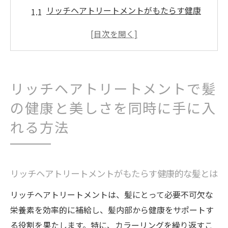
リッチヘアトリートメントがもたらす健康
的な髪とは
美しさを引き出すトリートメントの成分
髪質別に選ぶ最適なトリートメント
トリートメントの効果を高めるための髪の
リッチヘアトリートメントで髪
洗い方
の健康と美しさを同時に手に入
環境に優しいリッチヘアトリートメントの
選び方
れる方法
自宅で簡単にできるリッチヘアトリートメ
ント
ヘアカラーの持ちを良くするためのトリートメ
リッチヘアトリートメントがもたらす健康的な髪とは
ントの選び方
リッチヘアトリートメントは、髪にとって必要不可欠な
ヘアカラーの持ちを良くするための成分
栄養素を効率的に補給し、髪内部から健康をサポートす
る役割を果たします。特に、カラーリングを繰り返すこ
カラー後の髪に最適なトリートメントの選