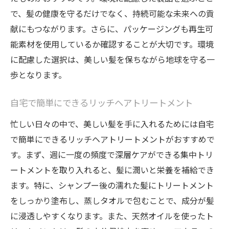
使用すべきトリートメントの量とタイミン
で、髪の健康を守るだけでなく、持続可能な未来への貢
グ
献にもつながります。さらに、パッケージングも再生可
能素材を使用しているか確認することが大切です。環境
プロのアドバイスを活かしたトリートメン
に配慮した選択は、美しい髪を保ちながら地球を守る一
トテクニック
歩となります。
トリートメントの浸透を促すマッサージ方
法
自宅で簡単にできるリッチヘアトリートメント
トリートメントを使用する際の注意点
忙しい日々の中で、美しい髪を手に入れるためには自宅
トリートメントの効果を見極めるポイント
で簡単にできるリッチヘアトリートメントがおすすめで
リッチヘアトリートメントであなたの髪を輝か
す。まず、週に一度の頻度で深層ケアができる集中トリ
せる方法
ートメントを取り入れると、髪に潤いと栄養を補給でき
リッチヘアトリートメントがもたらす髪の
ます。特に、シャンプー後の濡れた髪にトリートメント
変化
をしっかり塗布し、蒸しタオルで包むことで、成分が髪
トリートメント後のベストなスタイリング
に浸透しやすくなります。また、天然オイルを使ったト
方法