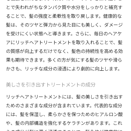
とで失われがちなタンパク質や水分をしっかりと補充す
び方
ることで、髪の強度と柔軟性を取り戻します。健康的な
色落ちを防ぐためのトリートメントケア
髪は、そのツヤと弾力から見た目にも美しく、ダメージ
プロが教えるヘアカラー持続のためのケア
を受けにくい状態へと導きます。さらに、毎日のヘアケ
方法
アにリッチヘアトリートメントを取り入れることで、髪
トリートメントで叶える長持ちするヘアカ
の質感が向上するだけでなく、髪色の持続性を高める効
ラー
果も期待できます。多くの方が気にする髪のツヤや滑ら
ヘアカラー後のダメージを抑えるトリート
かさも、リッチな成分の浸透により劇的に向上します。
メント
美しい髪を目指すためのトリートメントの具体
美しさを引き出すトリートメントの成分
的な効果とは
リッチヘアトリートメントには、髪の美しさを引き出す
トリートメントが髪に与える保湿効果
ためのさまざまな成分が含まれています。代表的な成分
光沢と滑らかさを実現するトリートメント
には、髪を保湿し、柔らかさを保つためのヒアルロン酸
髪の強度を高めるためのトリートメント成
や、髪の内部構造を強化するケラチンがあります。これ
分