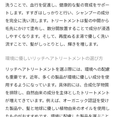
方を解説
洗うことで、血行を促進し、健康的な髪の育成をサポー
トします。すすぎはしっかりと行い、シャンプーの成分
毎日のヘアケアに取り入れるべきトリート
を完全に洗い流します。トリートメントは髪の中間から
メント
毛先にかけて塗布し、数分間放置することで成分が浸透
髪質に合わせたトリートメントの選び方
しやすくなります。そして、再度ぬるま湯で優しく洗い
敏感肌におすすめのトリートメント成分
流すことで、髪がしっとりとし、輝きを増します。
季節ごとのトリートメントケアのポイント
日常使いに最適なコスパの良いトリートメ
環境に優しいリッチヘアトリートメントの選び方
ント
リッチヘアトリートメントを選ぶ際には、環境への配慮
トリートメントとシャンプーの相性を考え
も重要です。近年、多くの製品が環境に優しい成分を使
る
用するようになっています。具体的には、合成化学物質
理想の髪に近づくためのトリートメントの使い
を排除し、自然由来の成分を主体としたトリートメント
方
が増えてきています。例えば、オーガニック認証を受け
トリートメントの効果を最大化させる使用
た製品や、髪と地球に優しい植物由来のオイルを使用し
頻度
たものがおすすめです。環境に配慮した製品を選ぶこと