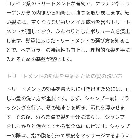
即効性のあるダメージケアトリートメント
ロテイン系のトリートメントが有効で、ケラチンやコラ
ーゲンが髪の内側から補修し、強さを取り戻します。細
髪内部からの補修を叶えるトリートメント
い髪には、重くならない軽いオイル成分を含むトリート
選び
メントが適しており、ふんわりとしたボリュームを演出
トリートメントで輝く髪を手に入れるためのス
します。髪質に応じたトリートメントの選び方を知るこ
テップガイド
とで、ヘアカラーの持続性も向上し、理想的な髪を手に
トリートメントの効果を引き出す前準備
入れるための基盤が整います。
正しいトリートメントの塗布方法
トリートメント後の乾燥ケア方法
トリートメントの効果を高めるための髪の洗い方
週に一度のスペシャルトリートメントケア
トリートメントの効果を最大限に引き出すためには、正
トリートメントと併用するべきヘアケア商
しい髪の洗い方が重要です。まず、シャンプー前にブラ
品
ッシングを行い、髪の絡まりを解き、汚れを浮かせま
プロが教えるトリートメント効果を持続さ
す。その後、ぬるま湯で髪を十分に濡らし、シャンプー
せる秘訣
をしっかりと泡立ててから髪全体に広げます。シャンプ
日々のヘアケアに最適なトリートメントの選び
ーの際は、指の腹を使って頭皮をマッサージするように