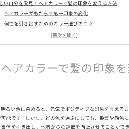
しい自分を発見！ヘアカラーで髪の印象を変える方法
ヘアカラーがもたらす第一印象の変化
個性を引き出すためのカラー選びのコツ
流行のカラーと自分らしいスタイルの融合
髪色で印象を刷新する心理的効果
プロに相談！最適な髪色の見つけ方
ヘアカラーで日常に彩りを加える
！ヘアカラーで髪の印象を
質改善に最適！トリートメントとヘアカラーの組み合わせ
トリートメントでカラーの持ちを良くする方法
ヘアダメージを抑える最新技術の紹介
髪質に合わせたトリートメントの選び方
。明るい色に染めると、元気でポジティブな印象を与えるこ
ヘアカラーとトリートメントの相乗効果とは
が可能です。しかし、どの色を選ぶにしても、髪質や顔色
艶やかな仕上がりを実現するためのステップ
、自信を引き出し、他者からの評価を向上させることがで