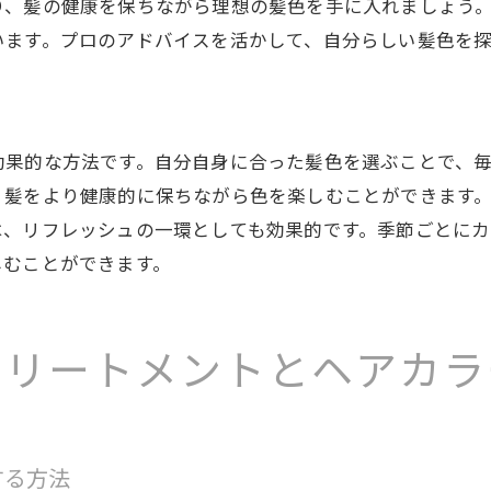
り、髪の健康を保ちながら理想の髪色を手に入れましょう
髪の健康を守るためのケアの基本
います。プロのアドバイスを活かして、自分らしい髪色を
サロンでの施術後に自宅でできるケア
持続的な艶を保つための習慣
アカラーで毎日が楽しくなる！色選びのポイント
効果的な方法です。自分自身に合った髪色を選ぶことで、
日常生活に溶け込むカラー選び
、髪をより健康的に保ちながら色を楽しむことができます
ライフスタイルに合わせた色の選定方法
は、リフレッシュの一環としても効果的です。季節ごとに
しむことができます。
イベントやシーズンに応じたカラー提案
気分によって変えるカラーの楽しみ方
自分らしさを追求するための色選び
トリートメントとヘアカラ
失敗しない色選びのチェックリスト
力を引き出すヘアカラーの選び方とトリートメントの役割
パーソナルカラー診断で見つける似合う色
する方法