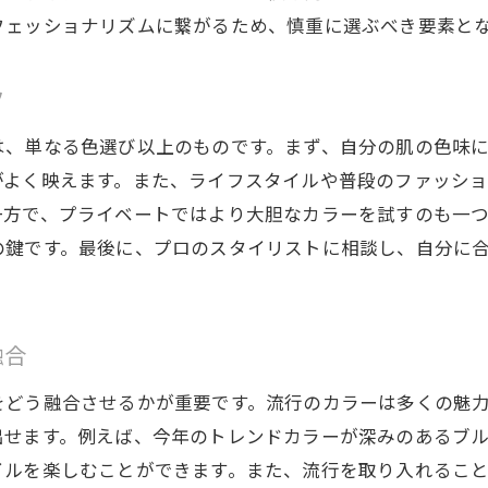
プロがおすすめするトリートメントメニュー
フェッショナリズムに繋がるため、慎重に選ぶべき要素と
しい日常にリラクゼーションをヘアカラーで癒しを手に入
美容室でのリラックスタイムの過ごし方
ツ
カラーチェンジで得られるリフレッシュ効果
は、単なる色選び以上のものです。まず、自分の肌の色味
リラクゼーションと美容を両立させる方法
がよく映えます。また、ライフスタイルや普段のファッシ
自宅では得られないプロの癒し体験
一方で、プライベートではより大胆なカラーを試すのも一
の鍵です。最後に、プロのスタイリストに相談し、自分に
ヘアカラーを通じたストレス解消法
心身を整えるカラーセラピーのすすめ
色にぴったりな髪色選び専門家が教えるヘアカラーの秘訣
融合
肌のトーンに合わせたヘアカラーの選び方
顔色を明るく見せるカラーの法則
をどう融合させるかが重要です。流行のカラーは多くの魅
出せます。例えば、今年のトレンドカラーが深みのあるブ
プロが教える似合う色の見つけ方
イルを楽しむことができます。また、流行を取り入れるこ
シーズンごとのおすすめカラー提案