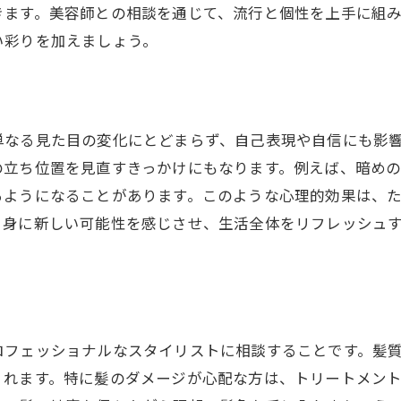
きます。美容師との相談を通じて、流行と個性を上手に組
色選びで魅力を引き出すポイント
い彩りを加えましょう。
失敗しないカラー選びの確認事項
容室でのヘアカラー体験で新たな自分への第一歩
初めてのヘアカラー体験で知っておくべきこと
単なる見た目の変化にとどまらず、自己表現や自信にも影
美容室でのカウンセリングの重要性
の立ち位置を見直すきっかけにもなります。例えば、暗め
プロの技術で理想の色を実現
るようになることがあります。このような心理的効果は、
サロンでのカラーリングプロセスを解説
自身に新しい可能性を感じさせ、生活全体をリフレッシュ
アフターケアでカラーを長持ちさせる方法
。
新たな一歩を踏み出す勇気をもらえる体験
アカラーとトリートメントの相乗効果で艶やかな髪を手に
艶髪を叶えるためのベストなケア方法
ロフェッショナルなスタイリストに相談することです。髪
カラー後のダメージケアの重要性
くれます。特に髪のダメージが心配な方は、トリートメン
トリートメントがもたらす艶効果の秘密