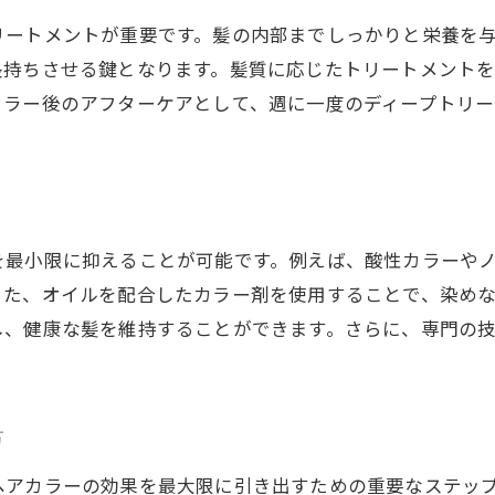
トリートメントの種類とその効果
リートメントが重要です。髪の内部までしっかりと栄養を
カラー持ちを良くするための工夫
長持ちさせる鍵となります。髪質に応じたトリートメント
髪の強さを保ちながらカラーを楽しむ方法
カラー後のアフターケアとして、週に一度のディープトリー
サロンで受けられる特別なトリートメント
髪色とトリートメントの賢い組み合わせ方
を最小限に抑えることが可能です。例えば、酸性カラーや
また、オイルを配合したカラー剤を使用することで、染め
し、健康な髪を維持することができます。さらに、専門の
方
ヘアカラーの効果を最大限に引き出すための重要なステッ