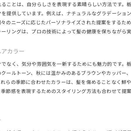
れることは、自分らしさを表現する素晴らしい方法です。
栃木県の美容室で叶える変化の感動
クを提供しています。例えば、ナチュラルなグラデーショ
美容室で挑戦する新たなヘアカラースタイル
個々のニーズに応じたパーソナライズされた提案をするた
容室プロの手で輝く！栃木県のヘアカラートレンド解説
ラーリングは、プロの技術によって髪の健康を保ちながら
栃木県のプロ美容師による最新カラートレンド
美容室で学ぶ！流行のヘアカラースタイル
ヘアカラー
栃木県の美容室で体感するトレンドカラー
けでなく、気分や雰囲気を一新するためにも魅力的です。
美容室プロが教える！栃木県の注目カラー
のクールトーン、秋には温かみのあるブラウンやカッパー
栃木県の美容室で輝くカラーの選び方
これらの季節に合わせたカラーは、髪を傷めることなく鮮
美容室でのプロの技術で理想の色を実現
、季節感を表現するためのスタイリング方法も合わせて提
木県で見つける！美容室で変わる髪色とあなたの魅力
美容室でのヘアカラーがもたらす新たな魅力
栃木県の美容室で変わる自分の魅力
ー
美容室でのカラー体験が引き出すあなたの個性