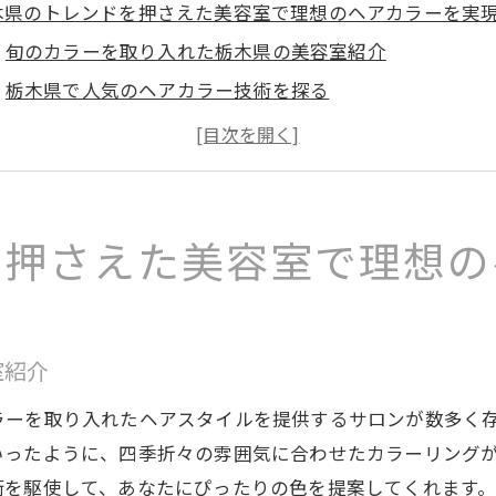
木県のトレンドを押さえた美容室で理想のヘアカラーを実
旬のカラーを取り入れた栃木県の美容室紹介
栃木県で人気のヘアカラー技術を探る
美容室で叶える最新ヘアカラートレンドのヒント
栃木県の美容室で体験する季節ごとのヘアカラー
美容室で選ぶ！栃木県のトレンドカラー
栃木県の流行を先取りしたヘアカラーの秘密
を押さえた美容室で理想の
容室選びで失敗しない！栃木県で注目のヘアカラーサロン
栃木県の信頼できる美容室を見つけるコツ
注目の美容室！栃木県でのヘアカラー体験談
室紹介
美容室選びで失敗しないためのポイント
ラーを取り入れたヘアスタイルを提供するサロンが数多く
栃木県のおすすめ美容室でヘアカラーを楽しむ
いったように、四季折々の雰囲気に合わせたカラーリング
口コミで選ぶ！栃木県の人気美容室
術を駆使して、あなたにぴったりの色を提案してくれます