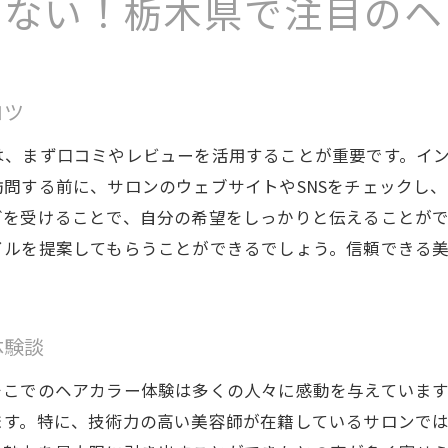
栃木県の美容室でのプロフェッショナルな施術体験
しない！栃木県で注目のヘ
美容室でのスタイリッシュなヘアカラー技術
栃木県の美容室で行う大胆なヘアカラー挑戦
おしゃれを実現！美容室でのプロ技術
コツ
美容室で理想の髪色に！栃木県のカラー技術
は、まず口コミやレビューを活用することが重要です。イ
問する前に、サロンのウェブサイトやSNSをチェックし
グを受けることで、自分の希望をしっかりと伝えることが
イルを提案してもらうことができるでしょう。信頼できる
体験談
そこでのヘアカラー体験は多くの人々に感動を与えていま
ます。特に、技術力の高い美容師が在籍しているサロンで