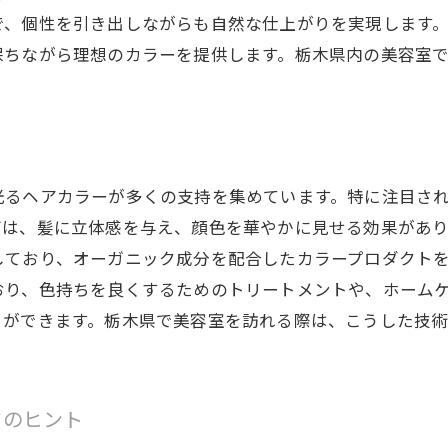
美容室の選び方！栃木県での成功事例
で、個性を引き出しながらも自然な仕上がりを実現します
木県の美容室で叶える個性派ヘアカラーの魅力に迫る
保ちながら理想のカラーを提供します。栃木県内の美容室
個性を引き出す栃木県の美容室の選び方
美容室で叶える！個性派カラーの魅力
栃木県の美容室で実現する独自スタイル
美容室で体験！個性的なヘアカラーの実例
光るヘアカラーが多くの支持を集めています。特に注目さ
グは、髪に立体感を与え、顔色を華やかに見せる効果があ
栃木県の美容室で見つけるユニークなカラー
しており、オーガニック成分を配合したカラープロダクト
美容室の個性派カラーで自分を表現
おり、色持ちを良くするためのトリートメントや、ホーム
容室が叶える変身！栃木県で新しい自分を見つけるヘアカ
とができます。栃木県で美容室を訪れる際は、こうした技
新しいスタイルを提案する栃木県の美容室
美容室での大胆なヘアカラーチェンジ
栃木県の美容室で自分を変えるカラー体験
ドのヒント
美容室での変身！理想の自分を実現